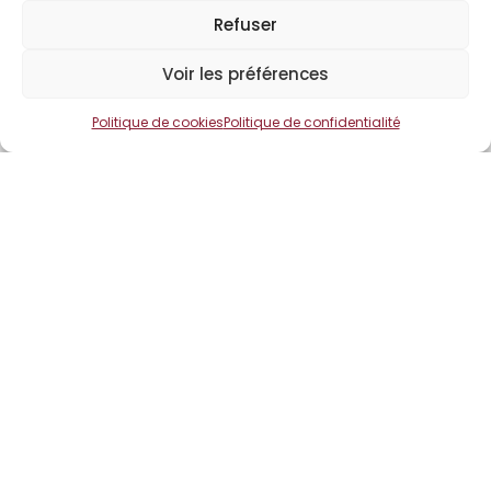
Refuser
01 40 22 05 01
Voir les préférences
Politique de cookies
Politique de confidentialité
contact@compagnie-experts-art-antiquites.fr
1 avenue Paul Déroulède 75015 Paris
Navigation
Accueil
Qui sommes-nous
Missions de l’expert